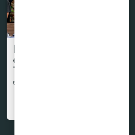
Liquidamos tus
deudas hasta con un
70% de descuento
Sin préstamos ni créditos
Curar Deudas