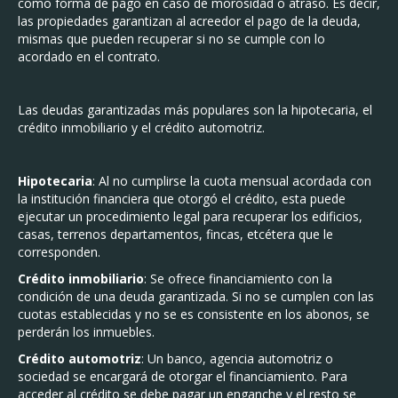
como forma de pago en caso de morosidad o atraso. Es decir,
las propiedades garantizan al acreedor el pago de la deuda,
mismas que pueden recuperar si no se cumple con lo
acordado en el contrato.
Las deudas garantizadas más populares son la hipotecaria, el
crédito inmobiliario y el crédito automotriz.
Hipotecaria
: Al no cumplirse la cuota mensual acordada con
la institución financiera que otorgó el crédito, esta puede
ejecutar un procedimiento legal para recuperar los edificios,
casas, terrenos departamentos, fincas, etcétera que le
corresponden.
Crédito
inmobiliario
: Se ofrece financiamiento con la
condición de una deuda garantizada. Si no se cumplen con las
cuotas establecidas y no se es consistente en los abonos, se
perderán los inmuebles.
Crédito automotriz
: Un banco, agencia automotriz o
sociedad se encargará de otorgar el financiamiento. Para
acceder al crédito se debe pagar un enganche y el resto se