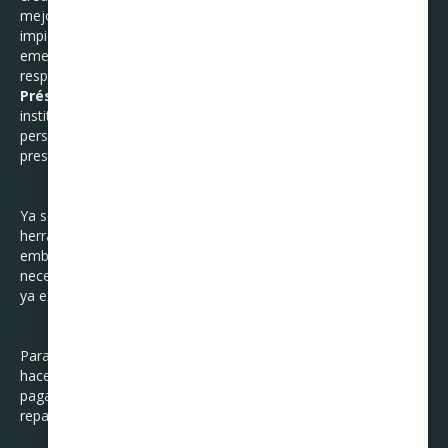
mejores condiciones en el futuro. Este tipo de financiamiento
impide el ahorro efectivo y desprotege al usuario en caso de
emergencias económicas si no se manejan con
responsabilidad.
Préstamos personales
: Es un contrato en el que una
institución financiera adelanta una cantidad de dinero a otra
persona, con la obligación de que devuelva más adelante lo
prestado más unos intereses.
Ya sean garantizadas o no garantizadas, las deudas son una
herramienta para crecer y lograr retos y objetivos. Sin
embargo, si las deudas no se toman con la responsabilidad
necesaria, el panorama puede tornarse desalentador cuando
ya existe un problema de endeudamiento.
Para ayudar a los deudores que definitivamente ya no pueden
hacer frente a sus deudas, pero aun así tienen la voluntad de
pagarlas, existen especialistas en la materia como la
reparadora de crédito Curadeuda.