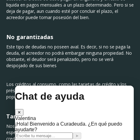
liquida en pagos mensuales a un plazo determinado. Pero si se
deja de pagar, aun cuando esté por concluir el plazo, el
acreedor puede tomar posesión del bien.
No garantizadas
Este tipo de deudas no poseen aval. Es decir, si no se paga la
deuda, el acreedor no podrá embargar ninguna propiedad. No
obstante, el deudor será penalizado, pero no se verá
despojado de sus bienes
Los créditos al consumo, como las tarjetas de crédito y los
préstamos personales son las deudas no garantizadas más
populares.
Tarjetas bancarias o departamentales
Nos permiten utilizar los productos y servicios sin tener que
esperar a ahorrar para la compra. Además, generan historial
crediticio y permiten oportunidades de financiamiento con