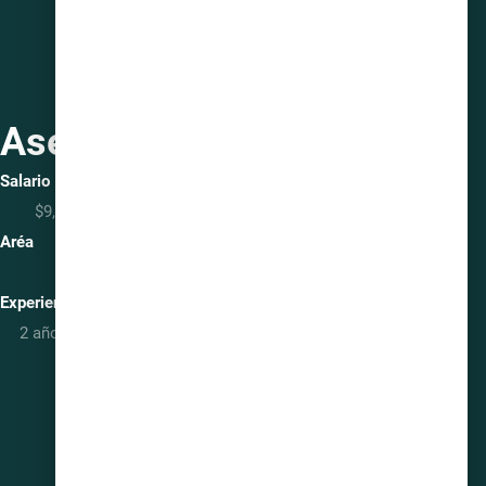
Asesor Financiero
Salario
$9,600 + Bonos SIN TOPAR. ¡Tú decides cuánto ganas!
Aréa
Comercial
Experiencia
2 años de experiencia en ventas (sector financiero, banca o
inmobiliario preferentemente).
Ver vacante