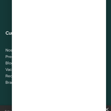
Curadeuda
Contacto
Nosotros
Solicitud de Derechos
ARCO
Preguntas
Blog
Vacantes
Recomendar
Brandbook
×