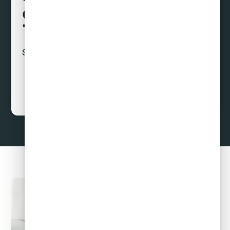
deudas hasta con un
70% de descuento
Sin préstamos ni créditos
Curar Deudas