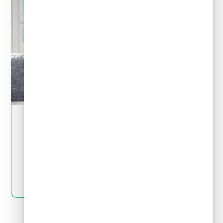
May 28, 2024
Tips financieros
Quiero invertir: ¿cómo distingo una
inversión buena de una mala?
LEER MÁS