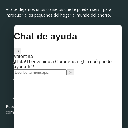
Acá te dejamos unos consejos que te pueden servir para
introducir a los pequeños del hogar al mundo del ahorro.
Predica con el ejemplo.
Es bien sabido que los niños imitan el comportamiento
de sus padres, por eso es importante que te vean
ahorrar y planificar tus gastos.
Enséñales el valor de las cosas.
Por ejemplo, al elegir los artículos en el supermercado,
explicando el proceso de elección.
Que sepan la diferencia entre los billetes y las
monedas.
De esta forma sabrán el valor que tiene cada uno.
Dales dinero.
Puede ser por medio de tareas extras dentro del hogar o para
comenzar su propio ahorro.