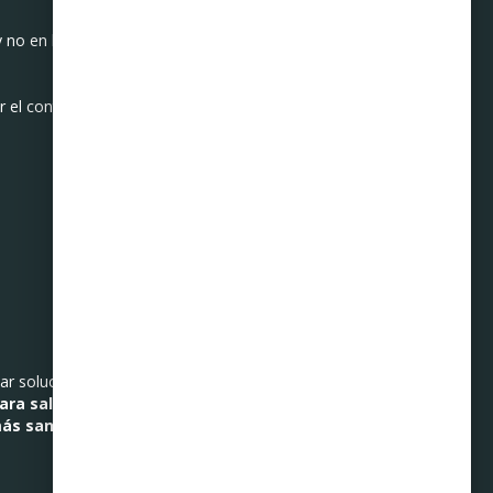
 no en buscar culpables.
el control financiero sin
scar soluciones responsables
ara salir adelante. En
más sana.