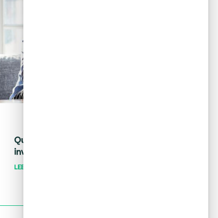
May 28, 2024
Tips financieros
Quiero invertir: ¿cómo distingo una
inversión buena de una mala?
LEER MÁS