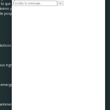
lo que genera fricción.
nimo y la convivencia.
de posponerse por falta de
prácticos para mantener una
sus ingresos, deudas y
e emergencias. Esto los une
antener la armonía.