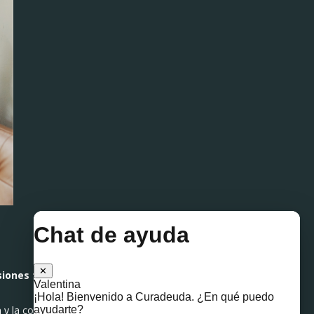
siones frecuentes
y hasta
y la confianza.