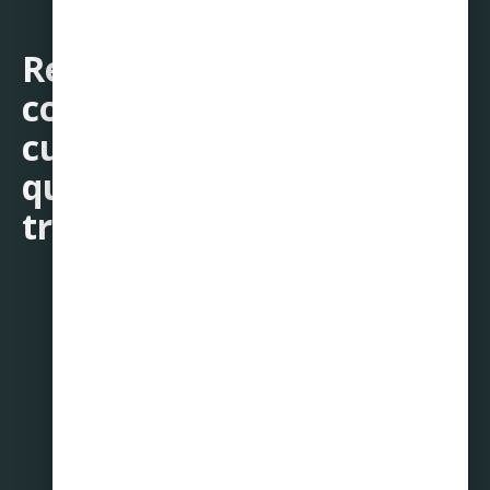
Recuerda: las mejores
compras no son las que te
cuestan menos, sino las
que no ponen en riesgo tu
tranquilidad financiera.
Compartir