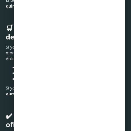
El Buen Fin debe ayudarte a ahorrar,
no a comprometer tu
quincena completa
.
🛒 6. Revisa tu historial y límite
de crédito antes de comprar
Si ya tienes varias deudas activas, quizá este año NO es el
momento de gastar.
Antes de comprar, revisa:
Tu historial en Buró de Crédito
Tu nivel de endeudamiento
Cuántas mensualidades tienes pendientes
Si ya estás batallando con los pagos,
lo mejor es no seguir
aumentando las deudas
.
✔️ 7. Compra solo en tiendas
oficiales y con método de pago