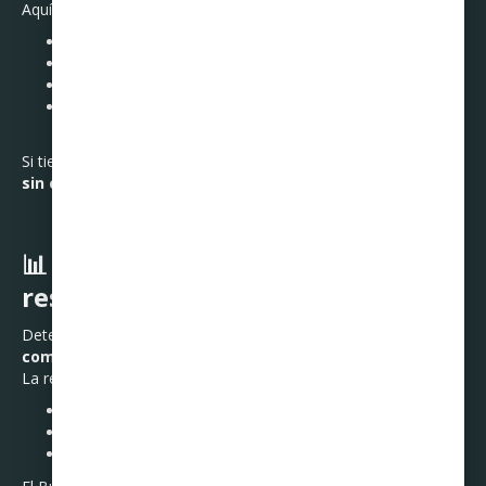
Aquí algunas señales de alerta:
Ofertas que exigen abrir una nueva tarjeta de crédito
“Bonos” que solo aplican si gastas más
Créditos personales para pagar compras del Buen Fin
Publicidad que promete “paga después” con intereses
ocultos
Si tienes dudas, recuerda que
Curadeuda puede orientarte
sin costo
.
📊 5. Fija un presupuesto y
respétalo
Determina cuánto puedes gastar
sin afectar tu renta,
comida, transporte, ahorro o servicios
.
La regla del 50-30-20 puede ayudarte:
50% necesidades
30% gustos
20% ahorro o pago de deudas