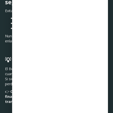
seguro
Evita riesgos y estafas comprando en:
Sitios oficiales
Comercios certificados
Apps seguras
Nunca compartas tus datos de tarjeta por WhatsApp o
enlaces sospechosos.
💡 Consejo Curadeuda
El Buen Fin puede ser un aliado para tus finanzas… siempre y
cuando
compras con estrategia
.
Si sientes que tus tarjetas ya van al límite o que estás
perdiendo el control, recuerda que
no estás solo
.
👉
Curadeuda puede ayudarte a reestructurar tus
finanzas y negociar tus deudas para que recuperes tu
tranquilidad.