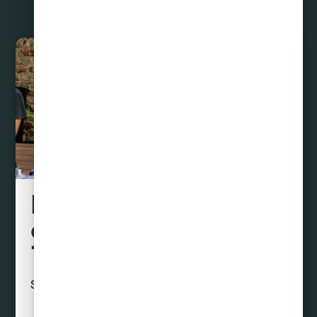
Liquidamos tus
deudas hasta con un
70% de descuento
Sin préstamos ni créditos