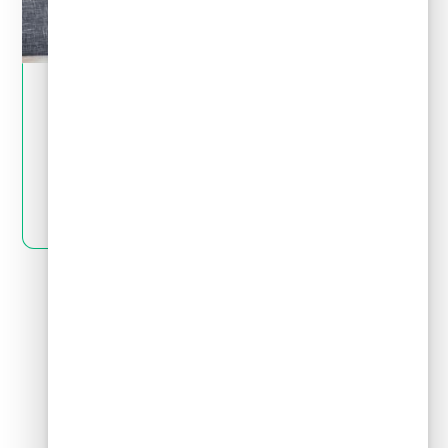
May 28, 2024
Tips financieros
Quiero invertir: ¿cómo distingo una
inversión buena de una mala?
LEER MÁS
Siguiente