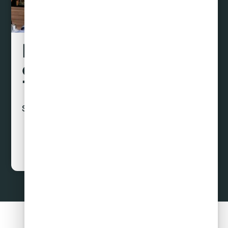
Liquidamos tus
deudas hasta con un
70% de descuento
Sin préstamos ni créditos
Curar Deudas