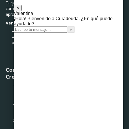
Tarjeta Stori no requiere historial crediticio previo y se
caracteriza por su fácil acceso y bajos requisitos para su
aprobación.
Ventajas:
Sin necesidad de historial crediticio previo.
Proceso de solicitud simple.
Buen servicio al cliente.
Consejos para Usar tu Primera Tarjeta de
Crédito
Paga a Tiempo:
Siempre realiza tus pagos antes de la
fecha límite para evitar cargos por intereses y mejorar
tu historial crediticio.
Utiliza Solo lo Necesario:
No utilices toda tu línea de
crédito. Mantén tu uso por debajo del 30% de tu límite
para mantener una buena puntuación crediticia.
Monitorea Tus Gastos:
Lleva un registro de tus
compras y asegúrate de que puedas pagar lo que debes