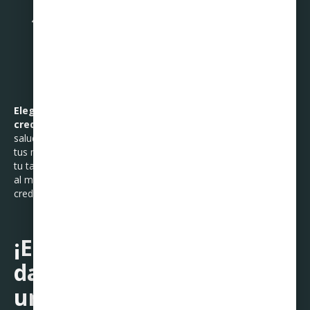
al final del mes.
Aprende Sobre los Intereses:
Entiende cómo
funcionan las tasas de interés y cómo pueden afectar tu
deuda si no pagas tu saldo completo cada mes.
Elegir la tarjeta correcta para iniciar tu historial
crediticio
es un paso importante hacia una vida financiera
saludable. Investiga y elige la opción que mejor se adapte a
tus necesidades y hábitos financieros. Recuerda siempre usar
tu tarjeta de crédito de manera responsable para aprovechar
al máximo sus beneficios y construir un buen historial
crediticio.
¡Empieza hoy informado y
da el primer paso hacia
una sólida salud