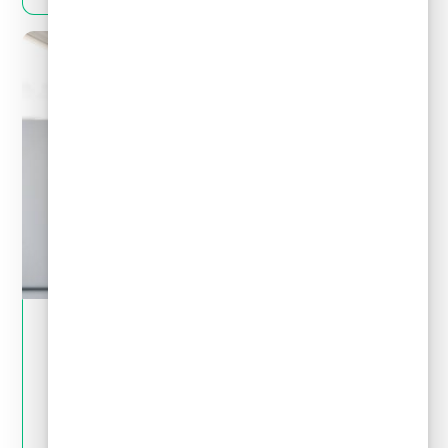
May 28, 2024
Tips financieros
Quitas y reestructuración de deudas: Mitos
y realidades que debes conocer
LEER MÁS