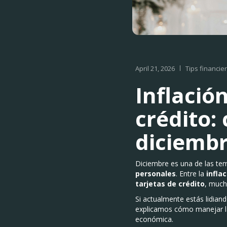
April 21, 2026
Tips financie
Inflació
crédito:
diciembr
Diciembre es una de las te
personales
. Entre la
infla
tarjetas de crédito
, much
Si actualmente estás lidian
explicamos cómo manejar la
económica.