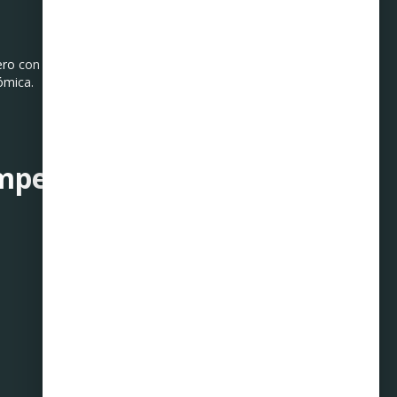
ero con planeación, límites
ómica.
mpezar el