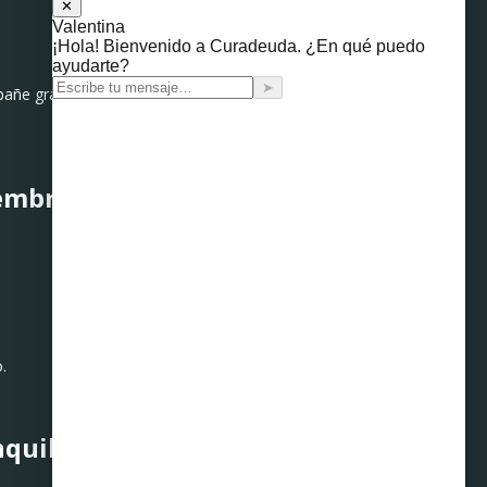
pañe gran parte del
iembre
.
nquilidad