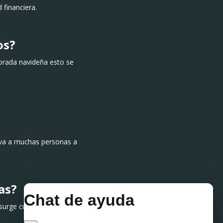
 financiera.
os?
orada navideña esto se
leva a muchas personas a
as?
 surge cuando: