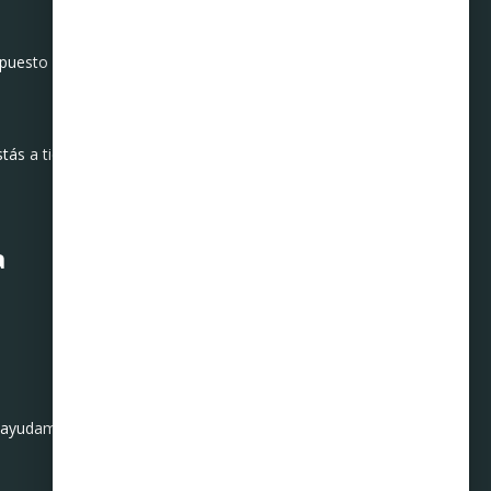
supuesto mensual. Si no es
tás a tiempo de ajustar tus
a
e ayudamos a crear un plan