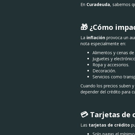
En
Curadeuda
, sabemos qu
🎁 ¿Cómo impac
La
inflación
provoca un aum
nota especialmente en:
Alimentos y cenas de
Juguetes y electrónico
Ropa y accesorios.
Decoración.
Servicios como transp
Cuando los precios suben y 
depender del crédito para c
💳 Tarjetas de 
Las
tarjetas de crédito
pu
Solo pagas el mínimo