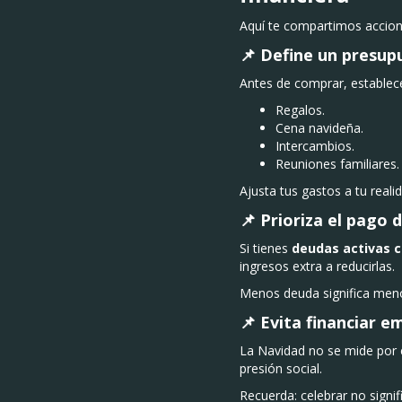
Aquí te compartimos accione
📌 Define un presup
Antes de comprar, establece
Regalos.
Cena navideña.
Intercambios.
Reuniones familiares.
Ajusta tus gastos a tu realid
📌 Prioriza el pago
Si tienes
deudas activas c
ingresos extra a reducirlas.
Menos deuda significa meno
📌 Evita financiar 
La Navidad no se mide por e
presión social.
Recuerda: celebrar no signi