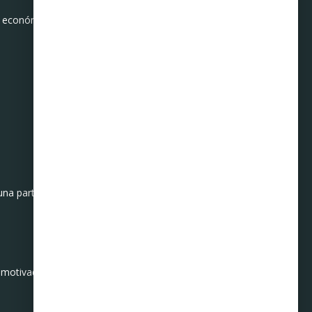
d económica.
una parte de tu aguinaldo o
 motivadas por culpa o