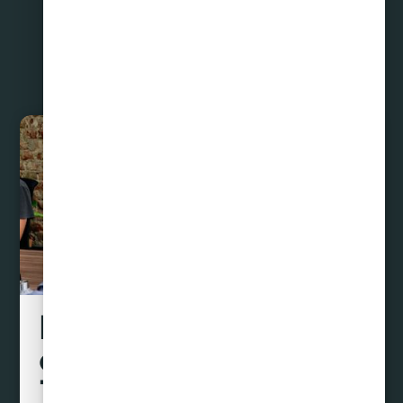
Liquidamos tus
deudas hasta con un
70% de descuento