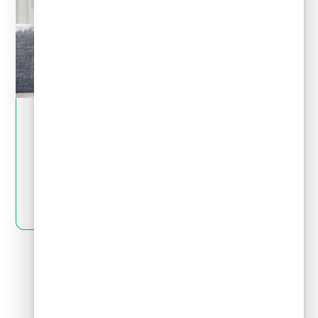
May 28, 2024
Tips financieros
Quiero invertir: ¿cómo distingo una
inversión buena de una mala?
LEER MÁS
Siguiente