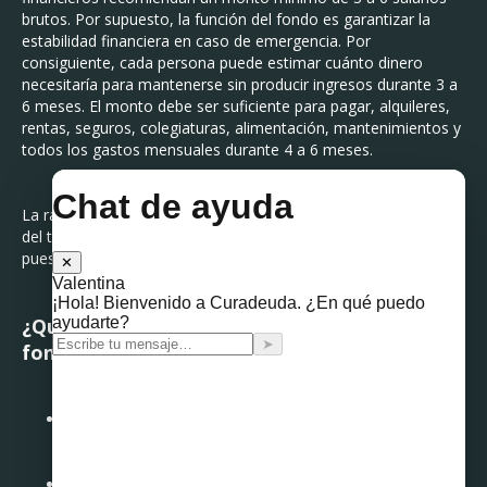
brutos. Por supuesto, la función del fondo es garantizar la
estabilidad financiera en caso de emergencia. Por
consiguiente, cada persona puede estimar cuánto dinero
necesitaría para mantenerse sin producir ingresos durante 3 a
6 meses. El monto debe ser suficiente para pagar, alquileres,
rentas, seguros, colegiaturas, alimentación, mantenimientos y
todos los gastos mensuales durante 4 a 6 meses.
La razón propuesta para seleccionar este lapso está tomada
del tiempo promedio en que un trabajador consigue un nuevo
puesto luego de perder el cargo actual.
¿Qué debo tomar en cuenta al contratar un
fondo de emergencia?
La mejor opción es una cuenta de ahorro que no
requiere montos mínimos de apertura y generalmente
no cobra comisiones por saldos bajos.
La mayoría de bancos mexicanos ofrecen cuentas de