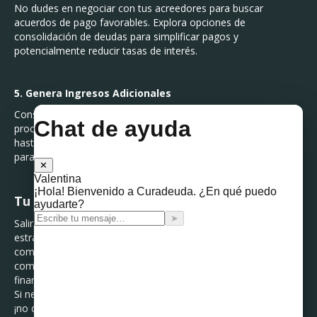
No dudes en negociar con tus acreedores para buscar
acuerdos de pago favorables. Explora opciones de
consolidación de deudas para simplificar pagos y
potencialmente reducir tasas de interés.
5. Genera Ingresos Adicionales
Considera fuentes adicionales de ingresos para acelerar el
proceso de pago de deudas. Desde trabajos a tiempo parcial
hasta ingresos pasivos, cada pequeña contribución cuenta
para alcanzar tu meta más rápidamente.
Tu Camino hacia la Libertad Financiera
Salir de deudas puede llevar tiempo y esfuerzo, pero con
estrategias sólidas y una actitud determinada, es
completamente posible. En Curadeuda, estamos
comprometidos a guiarte en este viaje hacia la libertad
financiera. ¡No estás solo!
Si necesitas asesoramiento personalizado para tu situación,
¡no dudes en contactarnos!