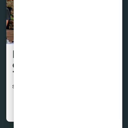
Liquidamos tus
deudas hasta con un
70% de descuento
Sin préstamos ni créditos
Curar Deudas