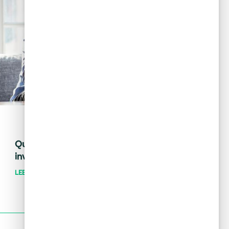
May 28, 2024
Tips financieros
Quiero invertir: ¿cómo distingo una
inversión buena de una mala?
LEER MÁS