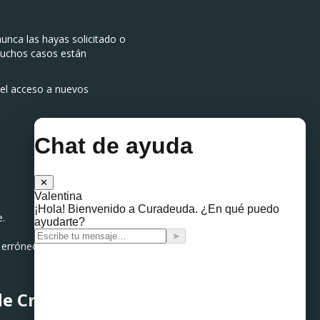
nunca las hayas solicitado o
 muchos casos están
 el acceso a nuevos
e.
rróneos en tu historial.
de Crédito