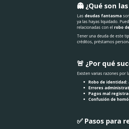
👻 ¿Qué son la
Las
deudas fantasma
son
ya las hayas liquidado. Pue
relacionadas con el
robo d
Tener una deuda de este tip
créditos, préstamos persona
🚨 ¿Por qué su
Existen varias razones por 
Robo de identidad:
Errores administrat
Pagos mal registra
Confusión de homó
✅ Pasos para r