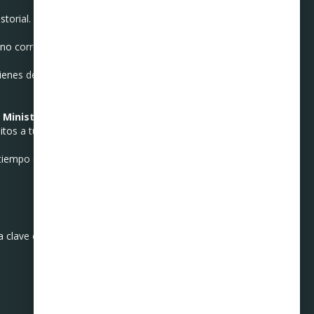
torial.
 no corresponden a ti.
ienes derecho a exigir que
l
Ministerio Público
.
itos a tu nombre.
tiempo cualquier anomalía.
La clave está en
actuar