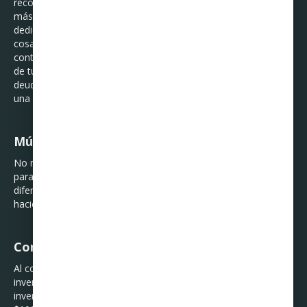
recomiendo que clasifiques tus deudas de la más chica a la
más grande y comiences pagando la más chica. Si solo te
dedicas a pagar mínimos, sentirás que nunca avanzas.; otra
cosa que te recomiendo identificar es, si tu deuda está bajo
control o fuera de control. Si pagas en deudas menos del 30%
de tu ingreso mensual, tu deuda está bajo control, pero si tus
deudas rebasan ese porcentaje, te recomiendo acercarte a
una Reparadora de Crédito como Curadeuda
Múltiples fuentes de ingreso
No necesitas tener un segundo trabajo de tiempo completo
para generar más ingresos. Puedes capitalizar tus talentos de
diferentes maneras. Escribe una lista de lo que eres bueno
haciendo y por qué puedes cobrar si dieras clases o asesorías.
Conviértete en un inversionista
Al contrario de lo que la mayoría de las personas piensan, las
inversiones no son solo para la gente rica. Puedes volverte
inversionista en plataformas que te permiten invertir desde