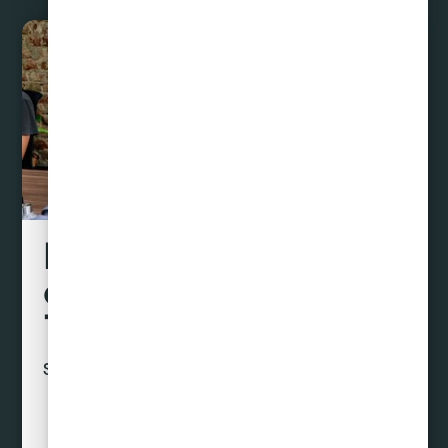
Liquidamos tus
deudas hasta con un
70% de descuento
Sin préstamos ni créditos
Curar Deudas