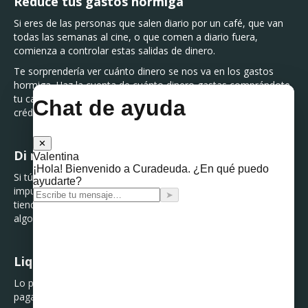
Reduce tus gastos hormiga
Si eres de las personas que salen diario por un café, que van
todas las semanas al cine, o que comen a diario fuera,
comienza a controlar estas salidas de dinero.
Te sorprendería ver cuánto dinero se nos va en los gastos
hormiga. Haz la cuenta de cuánto dinero gastas comprándote
tu café de diario, y cuánto representa al año. ¡No darás
crédito!
Di no a las compras emocionales
Si tú dices, ¡lo necesito!, ¿en verdad lo necesitas o solo es un
impulso momentáneo? Antes de caer en la trampa de las
tiendas, detente unos segundos a pensar antes de adquirir
algo. Probablemente no lo necesitas.
Liquida tus deudas
Lo peor que puedes hacer es dejar de pagar de la nada o
pagar solo los mínimos de tus tarjetas de crédito. Te