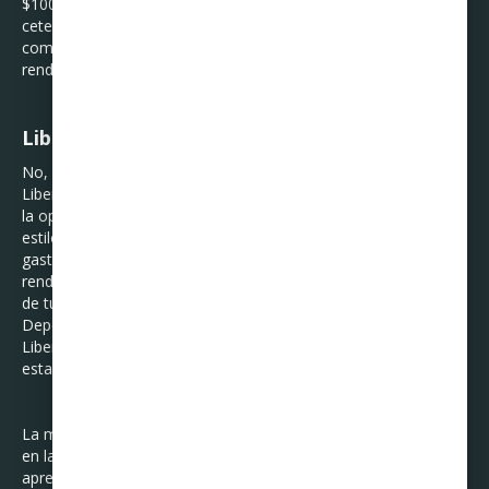
$100 mensuales. Una opción segura si eres primerizo es
cetesdirecto.com, donde puedes comenzar a invertir y verás
como poco a poco tu dinero comienza a generar
rendimientos.
Libertad Financiera
No, la Libertad Financiera no es algo mágico, ni esotérico. La
Libertad Financiera existe en el mundo real, y es simplemente
la opción de dejar de trabajar y poder pagar los gastos de tu
estilo de vida. Pero, ¿de dónde sale el dinero que pagará los
gastos de mi estilo de vida? Muy sencillo, saldrá de los
rendimientos de tus inversiones. Tu principal objetivo hablando
de tus finanzas personales, no es solo sobrevivir y estar en la
Dependencia Financiera, tu objetivo debe ser llegar a la
Libertad Financiera, y con todo lo mencionado anteriormente,
estarás en el camino correcto.
La mayoría de las veces, no nos enseñan a manejar el dinero
en la escuela o en casa, por lo que depende de nosotros
aprender la mejor manera de administrar y manejar nuestro