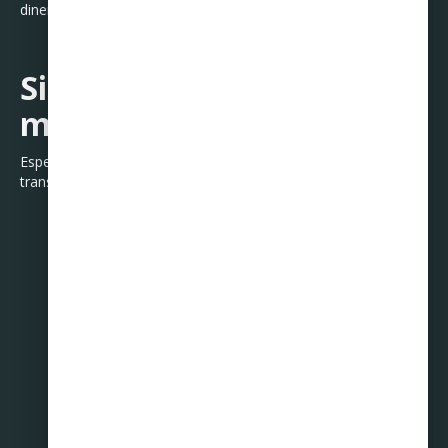
dinero.
Si no lo haces tú, nadie
más lo hará por ti.
Espero te haya agregado valor, nos vemos pronto, hacia tu
transformación.
Compartir