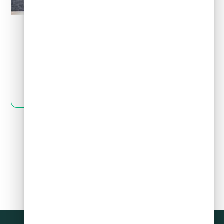
May 28, 2024
Tips financieros
Quiero invertir: ¿cómo distingo una
inversión buena de una mala?
LEER MÁS
Siguiente