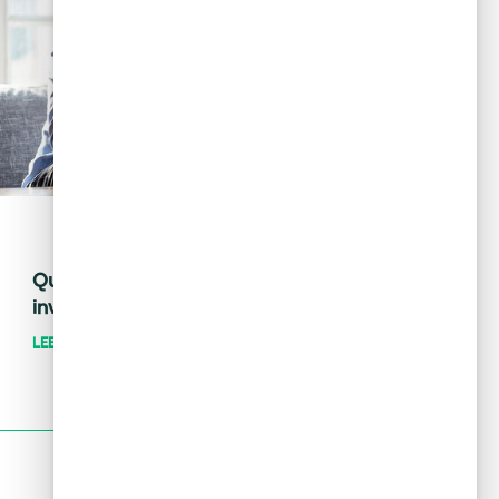
May 28, 2024
Tips financieros
Quiero invertir: ¿cómo distingo una
inversión buena de una mala?
LEER MÁS