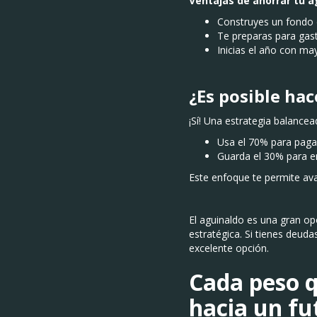
Ventajas de ahorrar tu a
Construyes un fondo 
Te preparas para gas
Inicias el año con ma
¿Es posible ha
¡Sí! Una estrategia balancea
Usa el 70% para pagar
Guarda el 30% para e
Este enfoque te permite ava
El aguinaldo es una gran op
estratégica. Si tienes deuda
excelente opción.
C
ada peso q
hacia un fu