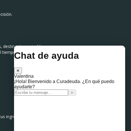
cisión.
, destinar tu aguinaldo a
del tiempo pueden costarte
tus ingresos mensuales),