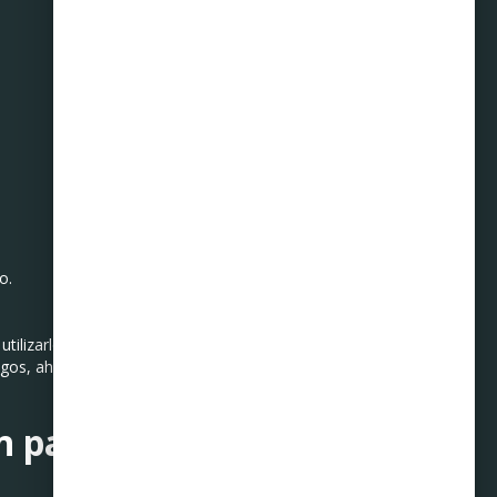
o.
utilizarlo de manera
pagos, ahorrar será una
n paso