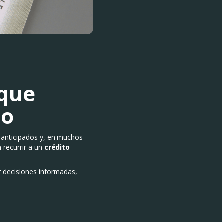
 que
no
s anticipados y, en muchos
 recurrir a un
crédito
decisiones informadas,