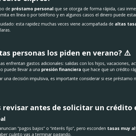
ipo de
préstamo personal
que se otorga de forma rápida, casi inme
amita en línea o por teléfono y en algunos casos el dinero puede estar
 cuidado: esta rapidez muchas veces viene acompañada de
altas tas
laras.
tas personas los piden en verano? ⚠️
as enfrentan gastos adicionales: salidas con los hijos, vacaciones, ac
to puede llevar a una
presión financiera
que hace que un crédito ráp
r una decisión impulsiva, es importante considerar si ese préstamo 
 revisar antes de solicitar un crédito
eal
uncian “pagos bajos” o “interés fijo”, pero esconden
tasas muy al
aber cuánto vas a terminar pagando.