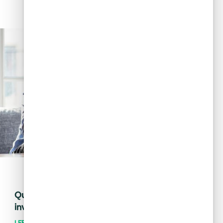
May 28, 2024
Tips financieros
Quiero invertir: ¿cómo distingo una
inversión buena de una mala?
LEER MÁS