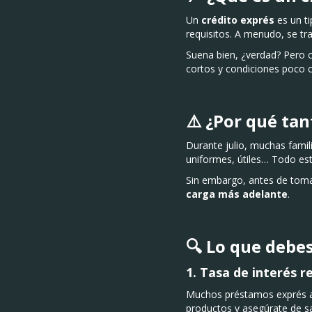
Un
crédito exprés
es un t
requisitos. A menudo, se tr
Suena bien, ¿verdad? Pero
cortos y condiciones poco c
⚠️ ¿Por qué tan
Durante julio, muchas famili
uniformes, útiles… Todo es
Sin embargo, antes de toma
carga más adelante
.
🔍 Lo que debes
1.
Tasa de interés r
Muchos préstamos exprés an
productos y asegúrate de s