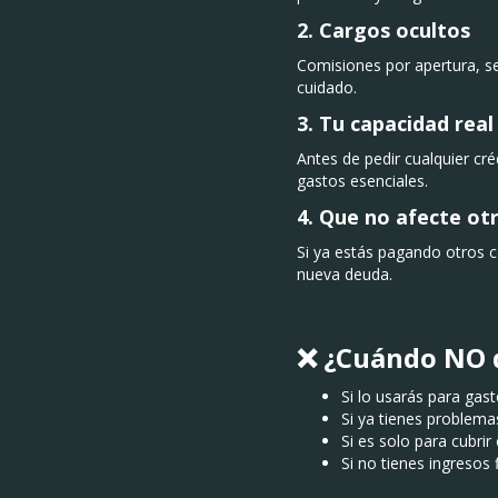
2.
Cargos ocultos
Comisiones por apertura, se
cuidado.
3.
Tu capacidad real
Antes de pedir cualquier cr
gastos esenciales.
4.
Que no afecte ot
Si ya estás pagando otros 
nueva deuda.
❌ ¿Cuándo NO d
Si lo usarás para gas
Si ya tienes problem
Si es solo para cubri
Si no tienes ingresos 