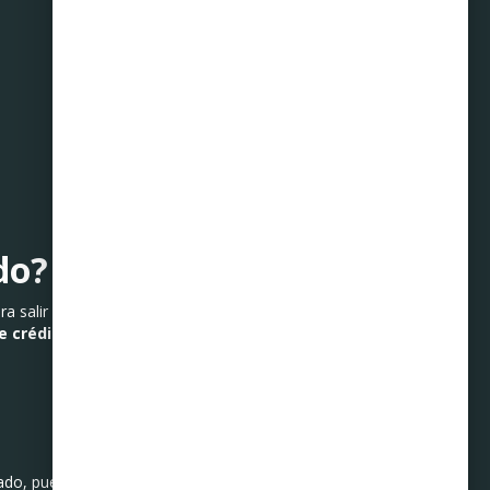
do?
ra salir adelante. Puedes
e crédito
o un plan de
do, puede convertirse en el