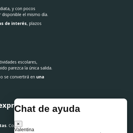
diata, y con pocos
 disponible el mismo día.
as de interés
, plazos
tividades escolares,
ido parezca la única salida.
no se convertirá en
una
 exprés
tas
. Compara con otros