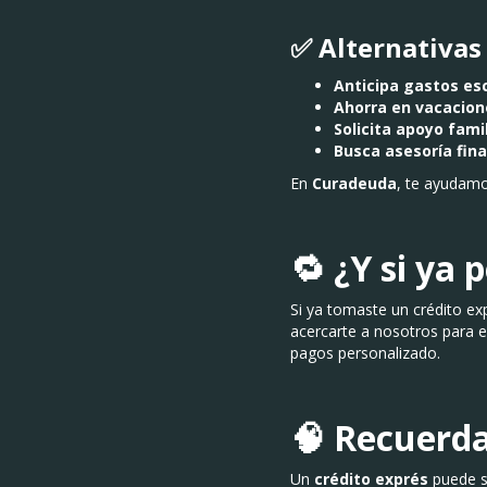
✅ Alternativas
Anticipa gastos esc
Ahorra en vacacion
Solicita apoyo fami
Busca asesoría fin
En
Curadeuda
, te ayudamo
🔁 ¿Y si ya
Si ya tomaste un crédito exp
acercarte a nosotros para e
pagos personalizado.
🧠 Recuerd
Un
crédito exprés
puede s