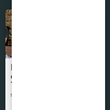
Liquidamos tus
deudas hasta con un
70% de descuento
Sin préstamos ni créditos
Curar Deudas