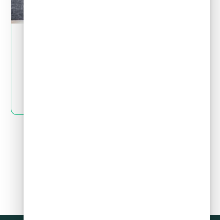
May 28, 2024
Tips financieros
Quiero invertir: ¿cómo distingo una
inversión buena de una mala?
LEER MÁS
Siguiente