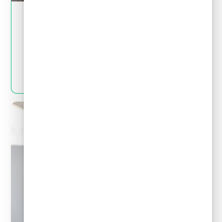
May 28, 2024
Crédito y deudas
¿Por qué no es bueno pedir un crédito para
pagar deudas?
LEER MÁS