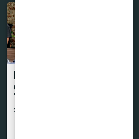
Liquidamos tus
deudas hasta con un
70% de descuento
Sin préstamos ni créditos
Curar Deudas