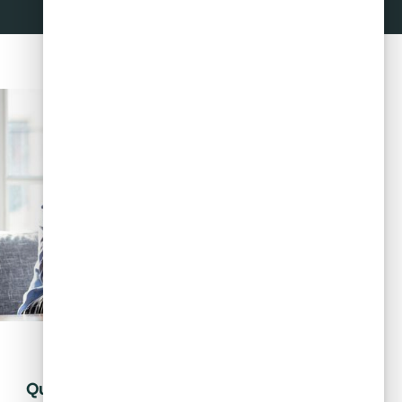
May 28, 2024
Tips financieros
Quiero invertir: ¿cómo distingo una