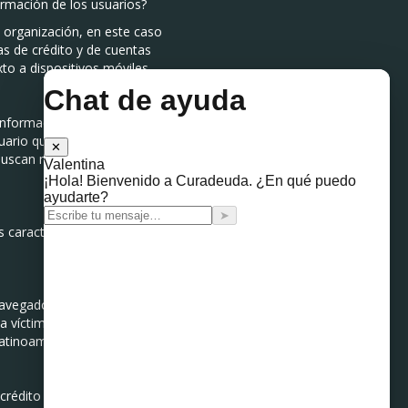
ormación de los usuarios?
u organización, en este caso
as de crédito y de cuentas
to a dispositivos móviles.
 información de su cuenta, o
suario que de no responder
 buscan manipular
s características y es
navegador le informa al
 víctima viajará cifrada,
Latinoamérica, Luis Lubeck.
crédito asociada a la