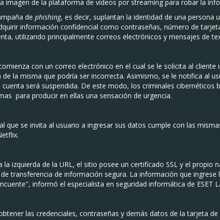
a imagen de la plataforma de videos por streaming para robar la inf
campaña de
phishing
, es decir, suplantan la identidad de una persona 
adquirir información confidencial como contraseñas, número de tarjet
nta, utilizando principalmente correos electrónicos y mensajes de tex
mienza con un correo electrónico en el cual se le solicita al cliente
 de la misma que podría ser incorrecta. Asimismo, se le notifica al u
a cuenta será suspendida. De este modo, los criminales cibernéticos
imas para producir en ellas una sensación de urgencia.
al que se invita al usuario a ingresar sus datos cumple con las misma
etflix.
a izquierda de la URL, el sitio posee un certificado SSL y el propio 
 de transferencia de información segura. La información que ingrese la
lincuente", informó el especialista en seguridad informática de ESET 
obtener las credenciales, contraseñas y demás datos de la tarjeta de 