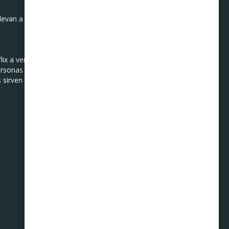
 llevan a cabo más acciones
x a verificar que la
personas a contar con
s sirven como barreras