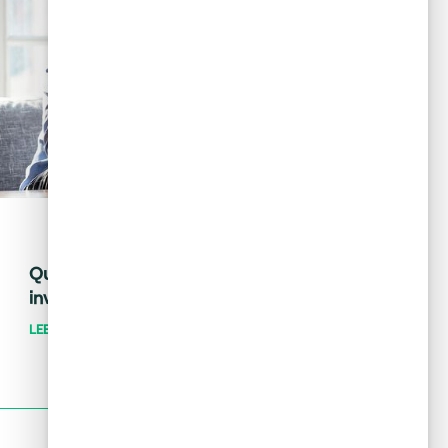
May 28, 2024
Tips financieros
Quiero invertir: ¿cómo distingo una
inversión buena de una mala?
LEER MÁS