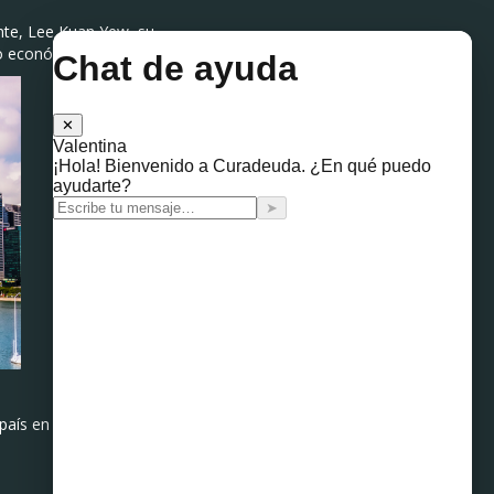
ante, Lee Kuan Yew, su
ro económico.
l país en uno moderno e